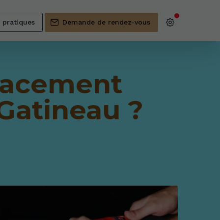
s pratiques
Demande de rendez-vous
cacement
 Gatineau ?