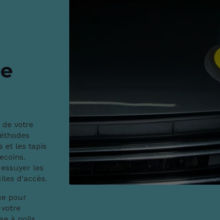
re
r de votre
méthodes
 et les tapis
ecoins.
 essuyer les
ciles d'accès.
ue pour
 votre
se à poils