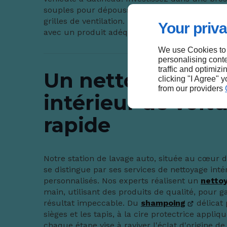
souples pour dépoussiérer les tableaux de bor
grilles de ventilation. Le nettoyage des vitres do
Your priva
avec un produit adéquat pour une visibilité op
We use Cookies to
personalising conte
traffic and optimizi
Un nettoyage
clicking "I Agree" 
from our providers
intérieur de voit
rapide
Notre station de lavage auto, située au cœur 
se distingue par ses services de nettoyage inté
personnalisés. Nos experts réalisent un
netto
main, utilisant des produits de qualité, pour g
résultat impeccable. Du
shampoing
délicat 
sièges et les tapis, à la cire protectrice appliq
chaque étape vise à raviver l'éclat d'origine de 