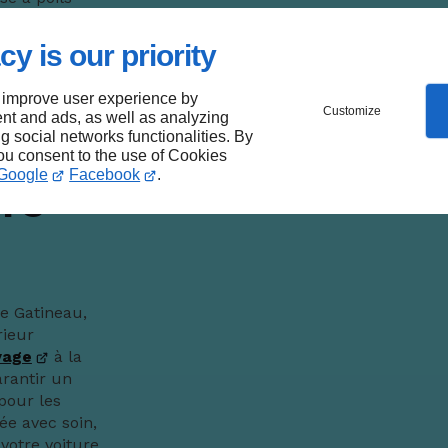
d et les
it se faire
cy is our priority
timale.
 improve user experience by
Customize
nt and ads, as well as analyzing
ng social networks functionalities. By
you consent to the use of Cookies
Google
Facebook
.
ure
de Gatineau,
rieur
yage
à la
arantir un
pour les
uée avec soin,
votre voiture.