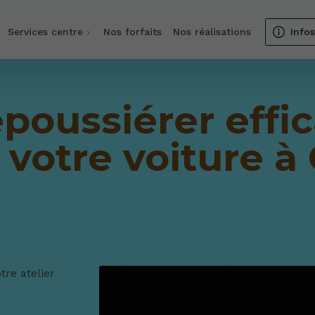
Services centre
Nos forfaits
Nos réalisations
Info
oussiérer effi
e votre voiture à
re atelier