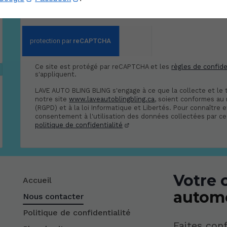
*Ces champs sont obligatoires
Ce site est protégé par reCAPTCHA et les
règles de confide
s'appliquent.
LAVE AUTO BLING BLING s'engage à ce que la collecte et le 
notre site
www.laveautoblingbling.ca
, soient conformes au
(RGPD) et à la loi Informatique et Libertés. Pour connaître 
consentement à l'utilisation des données collectées par ce 
politique de confidentialité
Votre 
Accueil
autom
Nous contacter
Politique de confidentialité
Faites conf