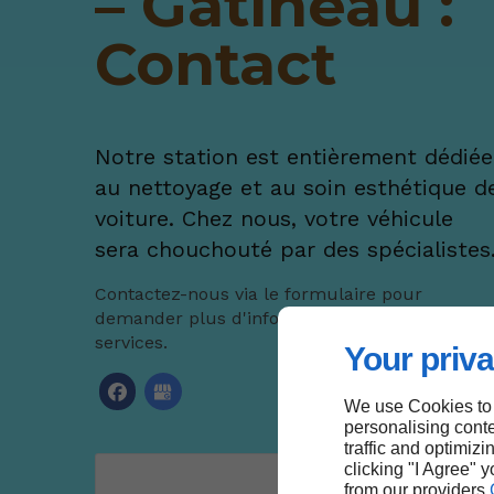
– Gatineau :
Contact
Notre station est entièrement dédiée
au nettoyage et au soin esthétique d
voiture. Chez nous, votre véhicule
sera chouchouté par des spécialistes
Contactez-nous via le formulaire pour
demander plus d'informations sur nos
services.
Your priva
We use Cookies to
personalising conte
traffic and optimizi
clicking "I Agree" 
from our providers