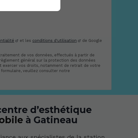
ntialité
et les
conditions d'utilisation
de Google
traitement de vos données, effectués à partir de
 règlement général sur la protection des données
et exercer vos droits, notamment de retrait de votre
formulaire, veuillez consulter notre
centre d’esthétique
obile
à Gatineau
iance aux spécialistes de la station