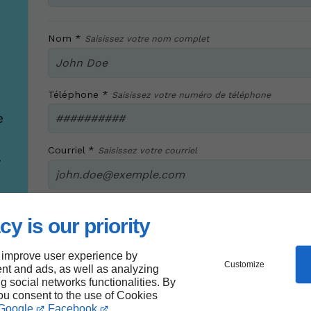
Nom *
Saisissez votre nom complet
Téléphone *
Saisissez votre numéro de téléphone
e
Courriel *
Saisissez votre courriel
.
cy is our priority
En soumettant ce formulaire, j'accepte que les 
dans le cadre strict de ma demande*
 improve user experience by
Customize
nt and ads, as well as analyzing
ng social networks functionalities. By
Envoye
you consent to the use of Cookies
Google
Facebook
.