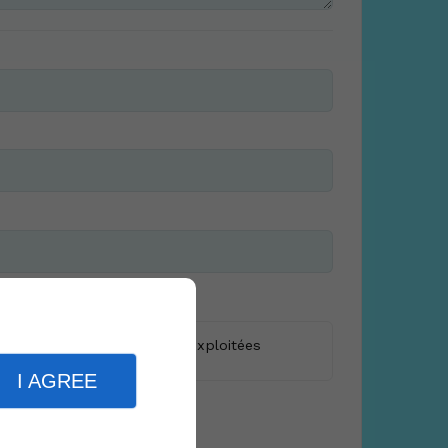
informations saisies soient exploitées
I AGREE
r