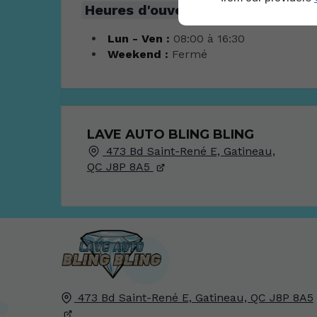
Heures d'ouverture
Lun - Ven :
08:00 à 16:30
Weekend :
Fermé
LAVE AUTO BLING BLING
473 Bd Saint-René E, Gatineau,
QC J8P 8A5
473 Bd Saint-René E,
Gatineau, QC
J8P 8A5